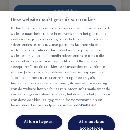
Aanmelden
Deze website maakt gebruik van cookies
Helan.be gebruikt cookies, scripts en web beacons om de
Gebruikersnaam
of
wachtwoord
vergeten
website naar behoren te laten werken en het gebruik te
Gebruikersnaam en wachtwoord vergeten
analyseren, je surfervaring te verbeteren en je relevante
advertenties te tonen. Onze partners kunnen via onze
website advertentiecookies plaatsen om je op andere
websites en via sociale media advertenties te tonen die
relevant voor je kunnen zijn. Klik op “Alle cookies
accepteren” om de cookies te aanvaarden en verder te
surfen. Je kunt ook je cookie-voorkeuren wijzigen via
“Cookies beheren”. Hou er rekening mee dat, als je
bepaalde cookies niet accepteert, dit een vlotte werking
van de website kan verhinderen. Meer informatie over de
verwerkingsverantwoordelijke, het doel van het plaatsen
van deze cookies, de gegevens die ze verzamelen en
Meer info
levensduur kun je raadplegen in het
cookiebeleid
Nieuw bij Mijn Helan?
Alles afwijzen
Maak een account aan
Alle cookies
accepteren