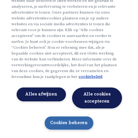
website naar behoren te laten werken en het gebruik te
analyseren, je surfervaring te verbeteren en je relevante
Wachtwoord vergeten
advertenties te tonen. Onze partners kunnen via onze
Gebruikersnaam en wachtwoord vergeten
website advertentiecookies plaatsen om je op andere
websites en via sociale media advertenties te tonen die
relevant voor je kunnen zijn. Klik op “Alle cookies
Nederlands
accepteren” om de cookies te aanvaarden en verder te
surfen. Je kunt ook je cookie-voorkeuren wijzigen via
“Cookies beheren”. Hou er rekening mee dat, als je
bepaalde cookies niet accepteert, dit een vlotte werking
van de website kan verhinderen. Meer informatie over de
verwerkingsverantwoordelijke, het doel van het plaatsen
van deze cookies, de gegevens die ze verzamelen en
levensduur kun je raadplegen in het
cookiebeleid
Alles afwijzen
Alle cookies
accepteren
Cookies beheren