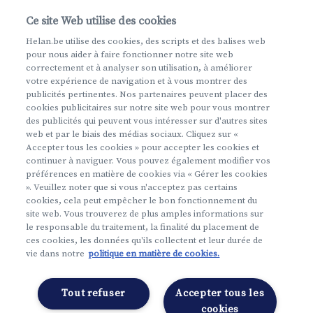
Ce site Web utilise des cookies
Se connecter
Helan.be utilise des cookies, des scripts et des balises web
pour nous aider à faire fonctionner notre site web
Nom d'utilisateur
ou
mot de passe
oublié
correctement et à analyser son utilisation, à améliorer
Nom d'utilisateur et mot de passe oubliés
votre expérience de navigation et à vous montrer des
publicités pertinentes. Nos partenaires peuvent placer des
cookies publicitaires sur notre site web pour vous montrer
des publicités qui peuvent vous intéresser sur d'autres sites
web et par le biais des médias sociaux. Cliquez sur «
Accepter tous les cookies » pour accepter les cookies et
continuer à naviguer. Vous pouvez également modifier vos
préférences en matière de cookies via « Gérer les cookies
». Veuillez noter que si vous n'acceptez pas certains
cookies, cela peut empêcher le bon fonctionnement du
Plus d'info
site web. Vous trouverez de plus amples informations sur
le responsable du traitement, la finalité du placement de
ces cookies, les données qu'ils collectent et leur durée de
Du neuf sur Mon Helan ?
vie dans notre
politique en matière de cookies.
Créez un compte
Tout refuser
Accepter tous les
Français
cookies